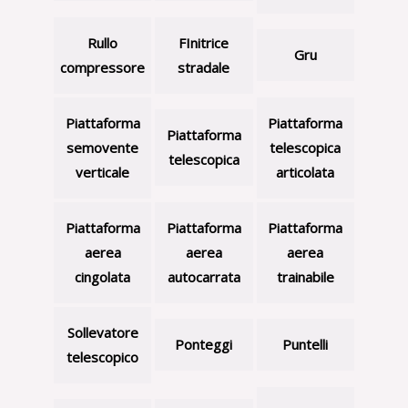
Rullo
FInitrice
Gru
compressore
stradale
Piattaforma
Piattaforma
Piattaforma
semovente
telescopica
telescopica
verticale
articolata
Piattaforma
Piattaforma
Piattaforma
aerea
aerea
aerea
cingolata
autocarrata
trainabile
Sollevatore
Ponteggi
Puntelli
telescopico