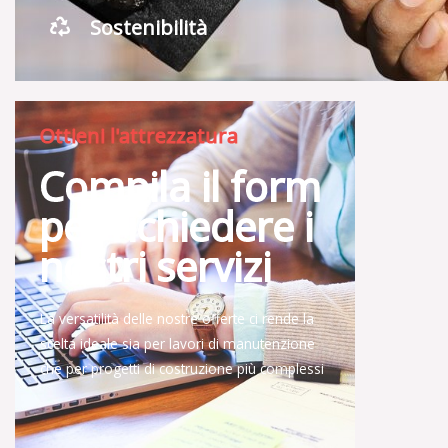
Sostenibilità
Ottieni l'attrezzatura
Compila il form
per richiedere i
nostri servizi
La versatilità delle nostre offerte ci rende la
scelta ideale sia per lavori di manutenzione
che per progetti di costruzione più complessi