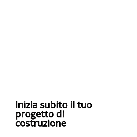
I nostri fornitori partner garantiscono
servizi di qualità. Essi sono selezionati
nel rispetto delle più recenti
normative sui sistemi di gestione per
la qualità ISO 9001:2015
Inizia subito il tuo
progetto di
costruzione