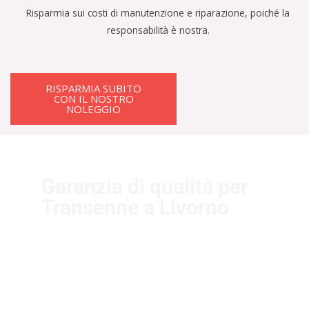
Risparmia sui costi di manutenzione e riparazione, poiché la
responsabilità è nostra.
RISPARMIA SUBITO
CON IL NOSTRO
NOLEGGIO
Garanzia di qualità per
Transenne a Livorno
I nostri fornitori partner garantiscono
servizi di qualità. Essi sono selezionati
nel rispetto delle più recenti
normative sui sistemi di gestione per