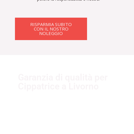
RISPARMIA SUBITO
CON IL NOSTRO
NOLEGGIO
Garanzia di qualità per
Cippatrice a Livorno
I nostri fornitori partner
garantiscono servizi di qualità. Essi
sono selezionati nel rispetto delle
più recenti normative sui sistemi di
gestione per la qualità ISO