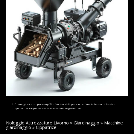
* L’immagine è a scopo esemplificativo, i modelli possono variare in base a richieste e
disponibilità. La qualità del prodotto è sempre garantita!
Noleggio Attrezzature Livorno
»
Giardinaggio
»
Macchine
giardinaggio
» Cippatrice