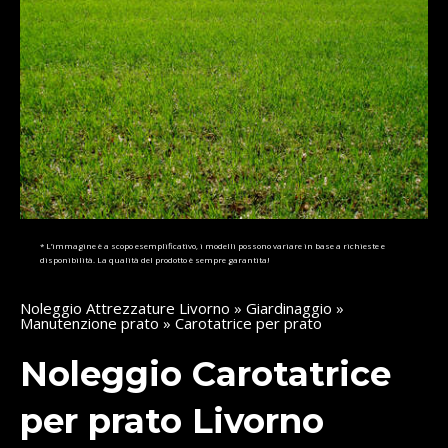
* L’immagine è a scopo esemplificativo, i modelli possono variare in base a richieste e
disponibilità. La qualità del prodotto è sempre garantita!
Noleggio Attrezzature Livorno
»
Giardinaggio
»
Manutenzione prato
» Carotatrice per prato
Noleggio Carotatrice
per prato Livorno