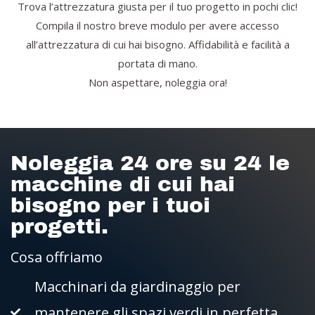
Trova l’attrezzatura giusta per il tuo progetto in pochi clic!
Compila il nostro breve modulo per avere accesso
all’attrezzatura di cui hai bisogno. Affidabilità e facilità a
portata di mano.
Non aspettare, noleggia ora!
Noleggia 24 ore su 24 le
macchine di cui hai
bisogno per i tuoi
progetti.
Cosa offriamo
Macchinari da giardinaggio per
mantenere gli spazi verdi in perfetta