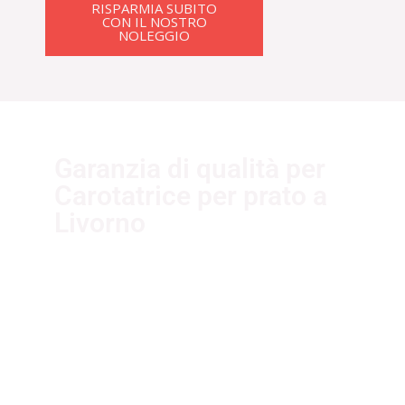
RISPARMIA SUBITO
CON IL NOSTRO
NOLEGGIO
Garanzia di qualità per
Carotatrice per prato a
Livorno
I nostri fornitori partner
garantiscono servizi di qualità. Essi
sono selezionati nel rispetto delle
più recenti normative sui sistemi di
gestione per la qualità ISO
9001:2015