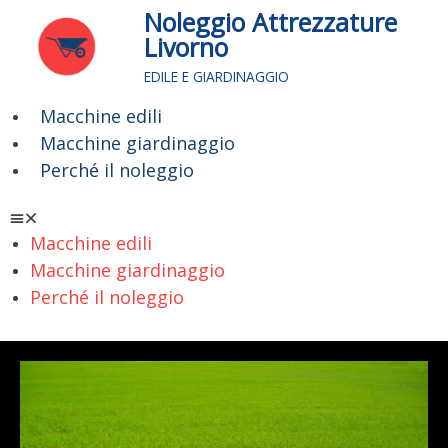
Vai
Noleggio Attrezzature
al
Livorno
contenuto
EDILE E GIARDINAGGIO
Macchine edili
Menu
Macchine giardinaggio
Perché il noleggio
Macchine edili
Macchine giardinaggio
Perché il noleggio